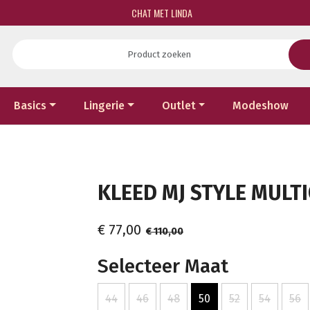
CHAT MET LINDA
Basics
Lingerie
Outlet
Modeshow
KLEED MJ STYLE MULTI
€ 77,00
€ 110,00
Selecteer Maat
44
46
48
50
52
54
56