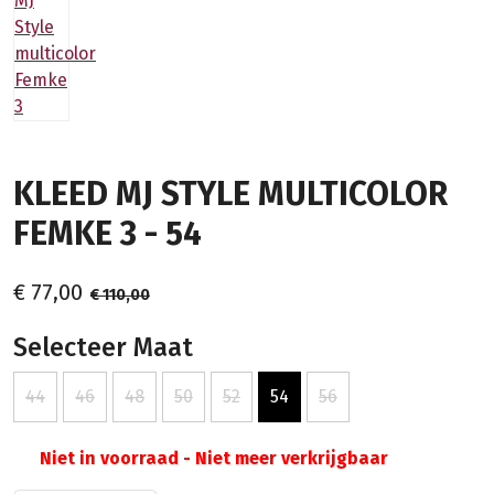
KLEED MJ STYLE MULTICOLOR
FEMKE 3 - 54
€ 77,00
€ 110,00
Selecteer Maat
44
46
48
50
52
54
56
Niet in voorraad - Niet meer verkrijgbaar