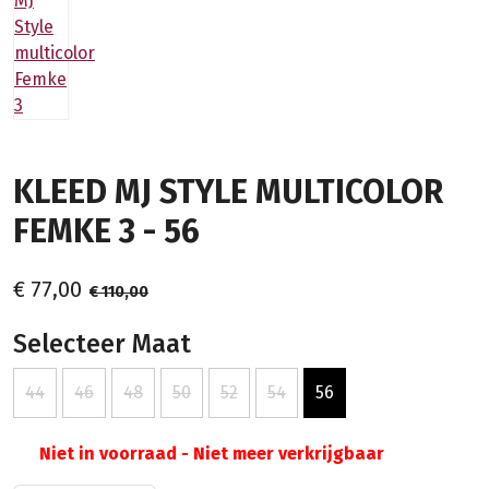
KLEED MJ STYLE MULTICOLOR
FEMKE 3 - 56
€ 77,00
€ 110,00
Selecteer Maat
44
46
48
50
52
54
56
Niet in voorraad - Niet meer verkrijgbaar