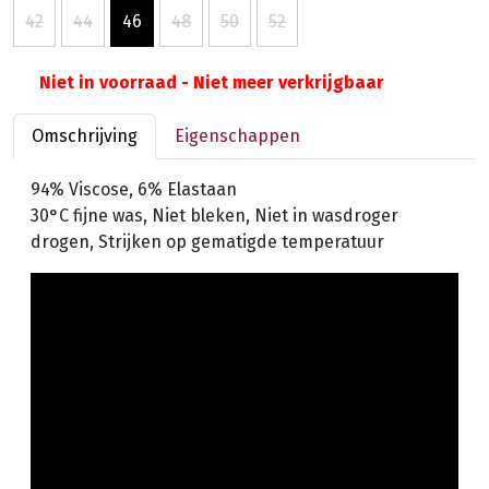
42
44
46
48
50
52
Niet in voorraad - Niet meer verkrijgbaar
Omschrijving
Eigenschappen
94% Viscose, 6% Elastaan
30°C fijne was, Niet bleken, Niet in wasdroger
drogen, Strijken op gematigde temperatuur