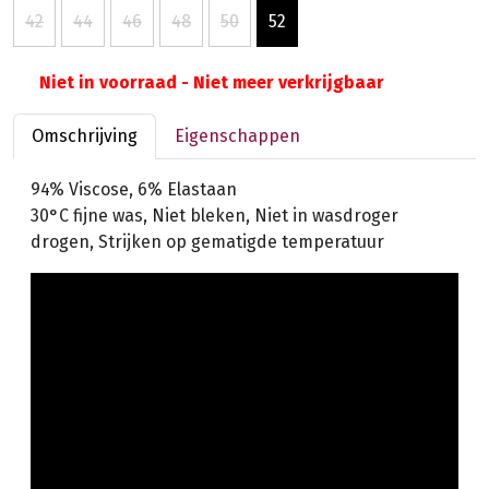
42
44
46
48
50
52
Niet in voorraad - Niet meer verkrijgbaar
Omschrijving
Eigenschappen
94% Viscose, 6% Elastaan
30°C fijne was, Niet bleken, Niet in wasdroger
drogen, Strijken op gematigde temperatuur