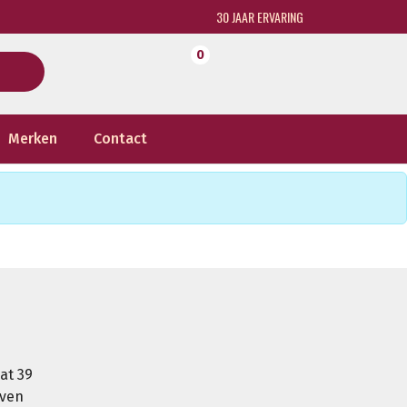
30 JAAR ERVARING
0
Merken
Contact
at 39
oven