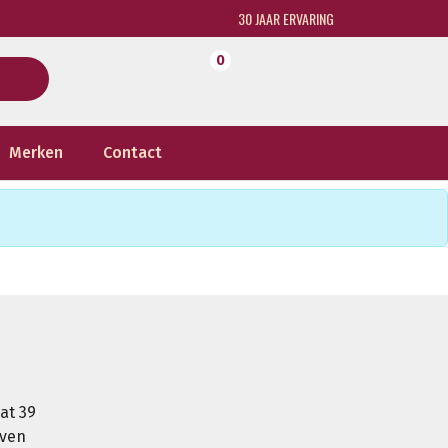
30 JAAR ERVARING
0
Merken
Contact
at 39
oven