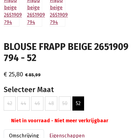
BLOUSE FRAPP BEIGE 2651909
794 - 52
€ 25,80
€ 85,99
Selecteer Maat
42
44
46
48
50
52
Niet in voorraad - Niet meer verkrijgbaar
Omschrijving
Eigenschappen