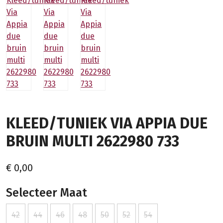
KLEED/TUNIEK VIA APPIA DUE
BRUIN MULTI 2622980 733
€ 0,00
Selecteer Maat
42
44
46
48
50
52
54