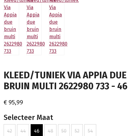
KLEED/TUNIEK VIA APPIA DUE
BRUIN MULTI 2622980 733 - 46
€ 95,99
Selecteer Maat
42
44
46
48
50
52
54