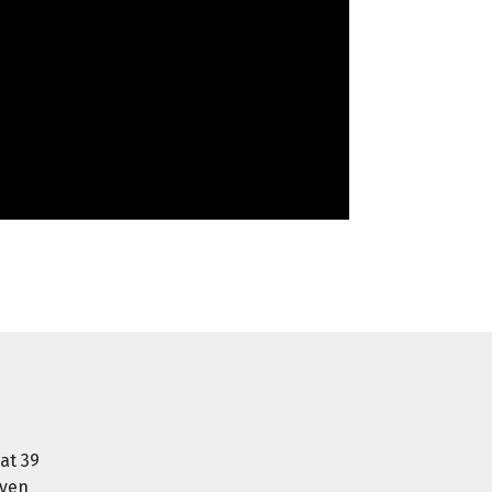
at 39
oven