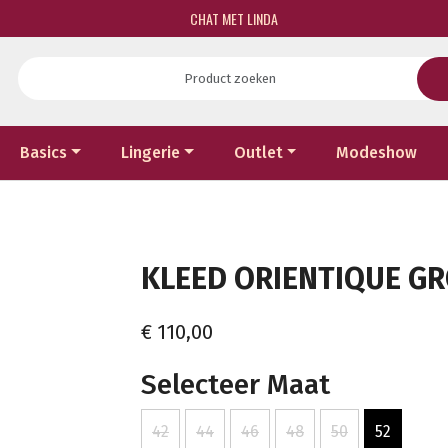
CHAT MET LINDA
Basics
Lingerie
Outlet
Modeshow
KLEED ORIENTIQUE GRO
€ 110,00
Selecteer Maat
42
44
46
48
50
52