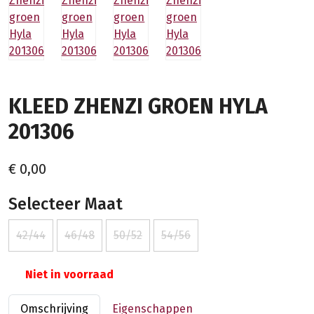
KLEED ZHENZI GROEN HYLA
201306
€ 0,00
Selecteer Maat
42/44
46/48
50/52
54/56
Niet in voorraad
Omschrijving
Eigenschappen