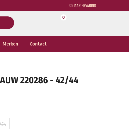
30 JAAR ERVARING
0
Merken
Contact
AUW 220286 - 42/44
/54