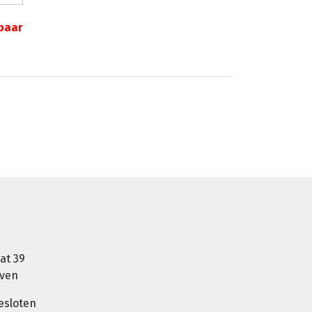
gbaar
at 39
oven
esloten