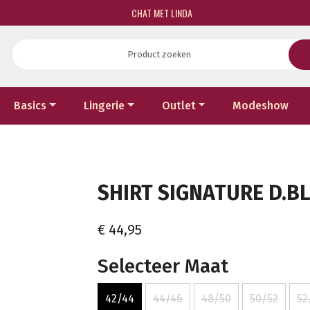
CHAT MET LINDA
Basics
Lingerie
Outlet
Modeshow
SHIRT SIGNATURE D.BL
€ 44,95
Selecteer Maat
42/44
44/46
48/50
50/52
52