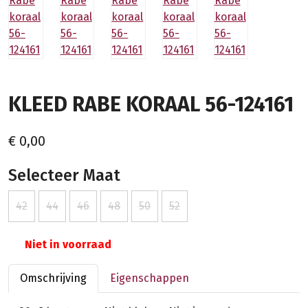
KLEED RABE KORAAL 56-124161
€ 0,00
Selecteer Maat
42
44
46
48
50
52
Niet in voorraad
Omschrijving
Eigenschappen