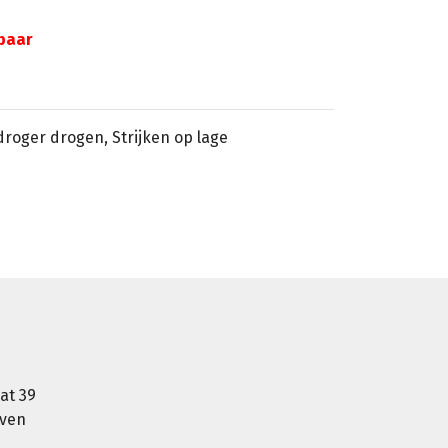
gbaar
sdroger drogen, Strijken op lage
at 39
oven