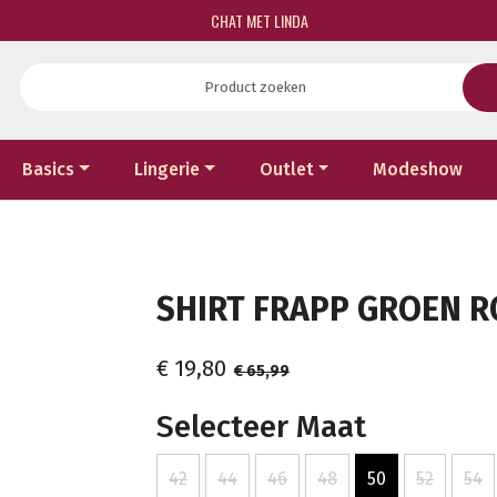
CHAT MET LINDA
Basics
Lingerie
Outlet
Modeshow
SHIRT FRAPP GROEN RO
€ 19,80
€ 65,99
Selecteer Maat
42
44
46
48
50
52
54