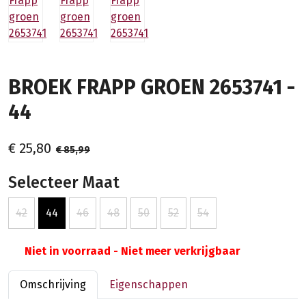
BROEK FRAPP GROEN 2653741 -
44
€ 25,80
€ 85,99
Selecteer Maat
42
44
46
48
50
52
54
Niet in voorraad - Niet meer verkrijgbaar
Omschrijving
Eigenschappen