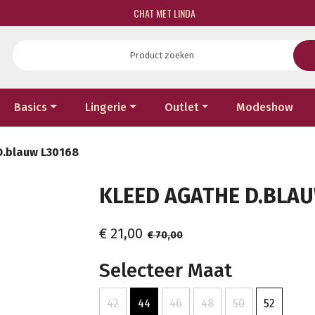
CHAT MET LINDA
Basics
Lingerie
Outlet
Modeshow
D.blauw L30168
KLEED AGATHE D.BLAU
€ 21,00
€ 70,00
Selecteer Maat
42
44
46
48
50
52