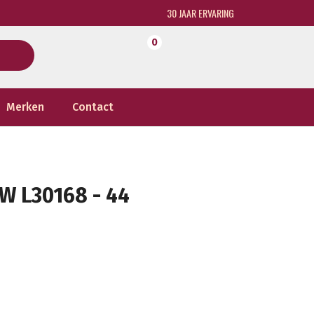
30 JAAR ERVARING
0
Merken
Contact
W L30168 - 44