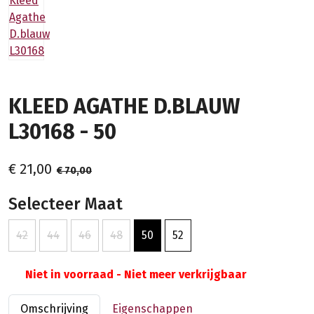
KLEED AGATHE D.BLAUW
L30168 - 50
€ 21,00
€ 70,00
Selecteer Maat
42
44
46
48
50
52
Niet in voorraad - Niet meer verkrijgbaar
Omschrijving
Eigenschappen