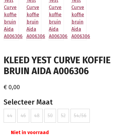
KLEED YEST CURVE KOFFIE
BRUIN AIDA A006306
€ 0,00
Selecteer Maat
44
46
48
50
52
54/56
Niet in voorraad