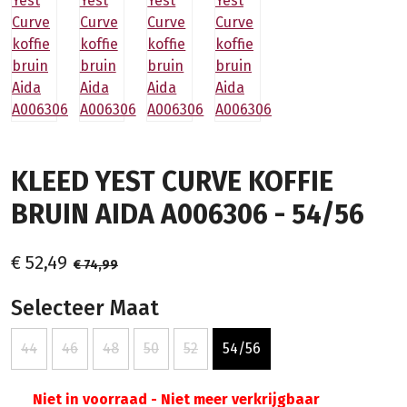
KLEED YEST CURVE KOFFIE
BRUIN AIDA A006306 - 54/56
€ 52,49
€ 74,99
Selecteer Maat
44
46
48
50
52
54/56
Niet in voorraad - Niet meer verkrijgbaar