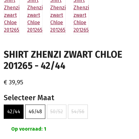
SHIRT ZHENZI ZWART CHLOE
201265 - 42/44
€ 39,95
Selecteer Maat
42/44
46/48
50/52
54/56
Op voorraad: 1