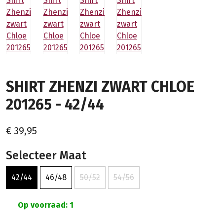
SHIRT ZHENZI ZWART CHLOE
201265 - 42/44
€ 39,95
Selecteer Maat
42/44
46/48
50/52
54/56
Op voorraad: 1