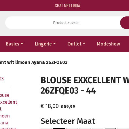
CHAT MET LINDA
Basics
Lingerie
Outlet
Modeshow
lent wit limoen Ayana 26ZFQE03
BLOUSE EXXCELLENT W
26ZFQE03 - 44
€ 18,00
€ 59,99
Selecteer Maat