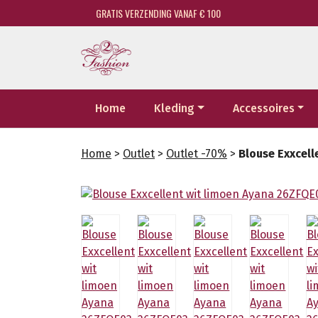
GRATIS VERZENDING VANAF € 100
Home
Kleding
Accessoires
Home
>
Outlet
>
Outlet -70%
>
Blouse Exxcel