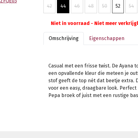
42
44
46
48
50
52
54
Niet in voorraad - Niet meer verkrij
Omschrijving
Eigenschappen
Casual met een frisse twist. De Ayana to
een opvallende kleur die meteen je outf
stof geeft de top nét dat beetje extra
voor een easy, draagbare look. Perfect
Pepa broek of juist met een rustige bas