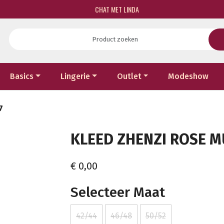
CHAT MET LINDA
Basics
Lingerie
Outlet
Modeshow
7
KLEED ZHENZI ROSE M
€ 0,00
Selecteer Maat
42/44
46/48
50/52