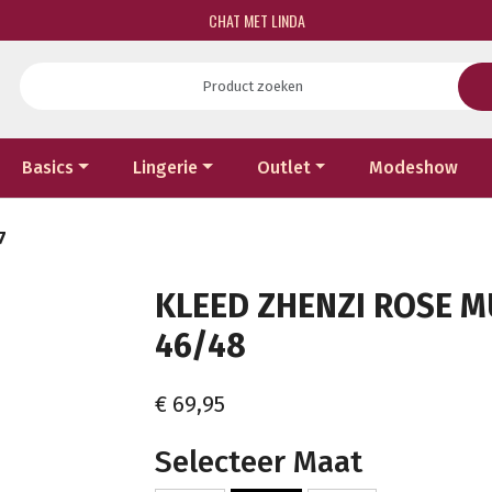
CHAT MET LINDA
Basics
Lingerie
Outlet
Modeshow
7
KLEED ZHENZI ROSE MU
46/48
€ 69,95
Selecteer Maat