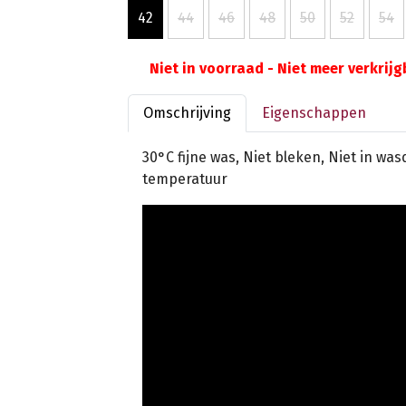
42
44
46
48
50
52
54
Niet in voorraad - Niet meer verkrij
Omschrijving
Eigenschappen
30°C fijne was, Niet bleken, Niet in wa
temperatuur