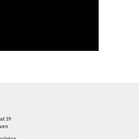
at 39
oven
esloten