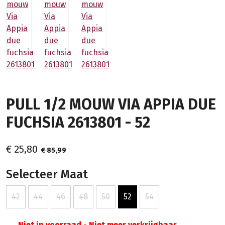
PULL 1/2 MOUW VIA APPIA DUE
FUCHSIA 2613801 - 52
€ 25,80
€ 85,99
Selecteer Maat
42
44
46
48
50
52
54
Niet in voorraad - Niet meer verkrijgbaar