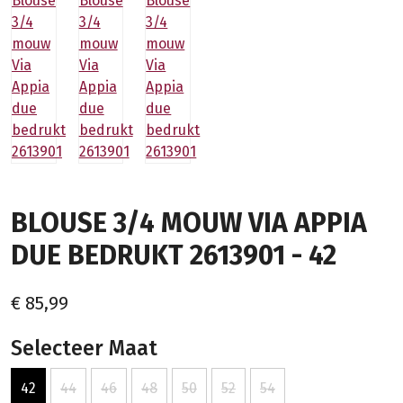
BLOUSE 3/4 MOUW VIA APPIA
DUE BEDRUKT 2613901 - 42
€ 85,99
Selecteer Maat
42
44
46
48
50
52
54