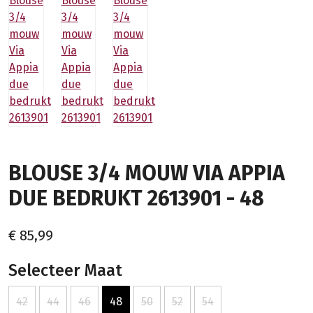
BLOUSE 3/4 MOUW VIA APPIA
DUE BEDRUKT 2613901 - 48
€ 85,99
Selecteer Maat
42
44
46
48
50
52
54