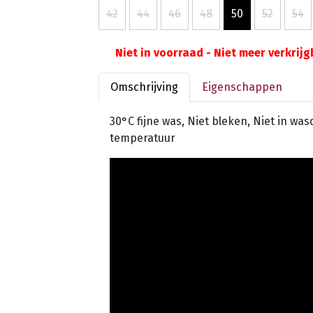
42
44
46
48
50
52
54
Niet in voorraad - Niet meer verkrij
Omschrijving
Eigenschappen
30°C fijne was, Niet bleken, Niet in wa
temperatuur