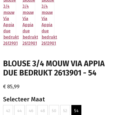
BLOUSE 3/4 MOUW VIA APPIA
DUE BEDRUKT 2613901 - 54
€ 85,99
Selecteer Maat
42
44
46
48
50
52
54