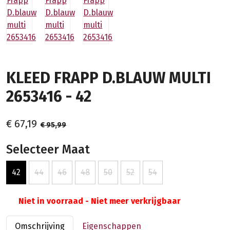
KLEED FRAPP D.BLAUW MULTI
2653416 - 42
€ 67,19
€ 95,99
Selecteer Maat
42
44
46
48
50
52
54
Niet in voorraad - Niet meer verkrijgbaar
Omschrijving
Eigenschappen