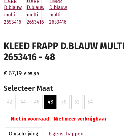
KLEED FRAPP D.BLAUW MULTI
2653416 - 48
€ 67,19
€ 95,99
Selecteer Maat
42
44
46
48
50
52
54
Niet in voorraad - Niet meer verkrijgbaar
Omschrijving
Eigenschappen