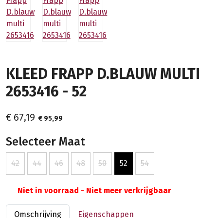
KLEED FRAPP D.BLAUW MULTI
2653416 - 52
€ 67,19
€ 95,99
Selecteer Maat
42
44
46
48
50
52
54
Niet in voorraad - Niet meer verkrijgbaar
Omschrijving
Eigenschappen