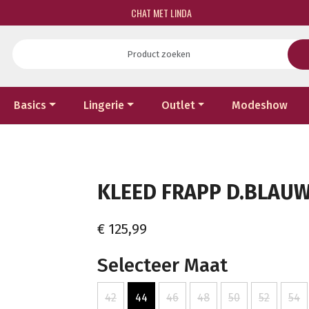
CHAT MET LINDA
Basics
Lingerie
Outlet
Modeshow
KLEED FRAPP D.BLAUW 
€ 125,99
Selecteer Maat
42
44
46
48
50
52
54