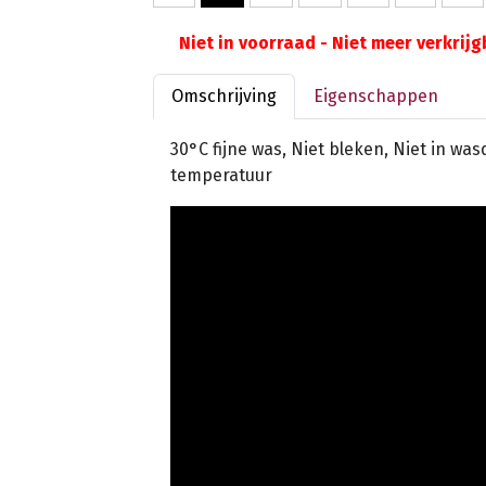
Niet in voorraad - Niet meer verkrij
Omschrijving
Eigenschappen
30°C fijne was, Niet bleken, Niet in wa
temperatuur