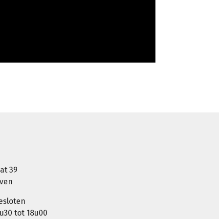
at 39
oven
esloten
u30 tot 18u00