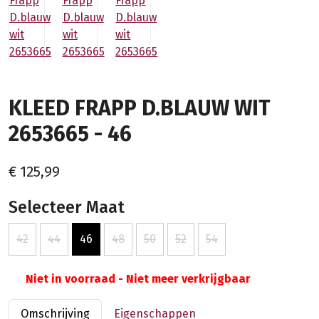
KLEED FRAPP D.BLAUW WIT
2653665 - 46
€ 125,99
Selecteer Maat
42
44
46
48
50
52
54
Niet in voorraad - Niet meer verkrijgbaar
Omschrijving
Eigenschappen