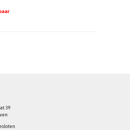
gbaar
at 39
oven
esloten