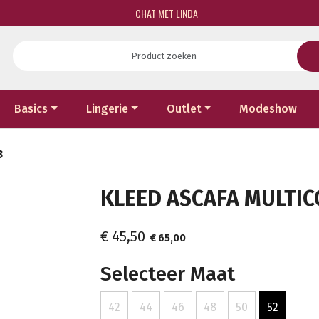
CHAT MET LINDA
Basics
Lingerie
Outlet
Modeshow
3
KLEED ASCAFA MULTICO
€ 45,50
€ 65,00
Selecteer Maat
42
44
46
48
50
52