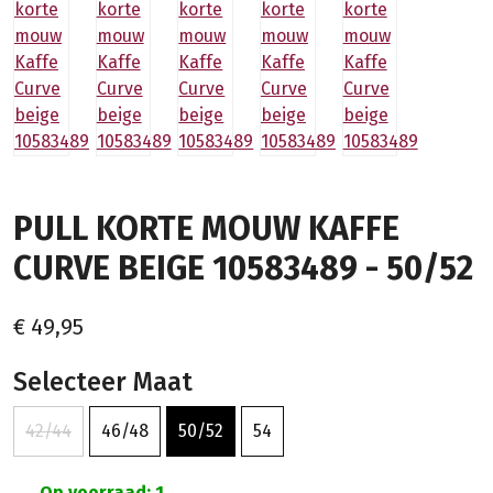
PULL KORTE MOUW KAFFE
CURVE BEIGE 10583489 - 50/52
€ 49,95
Selecteer Maat
42/44
46/48
50/52
54
Op voorraad: 1