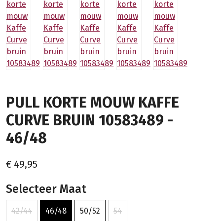
PULL KORTE MOUW KAFFE
CURVE BRUIN 10583489 -
46/48
€ 49,95
Selecteer Maat
42/44
46/48
50/52
54