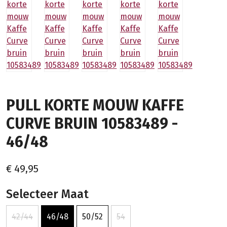
PULL KORTE MOUW KAFFE
CURVE BRUIN 10583489 -
46/48
€ 49,95
Selecteer Maat
42/44
46/48
50/52
54