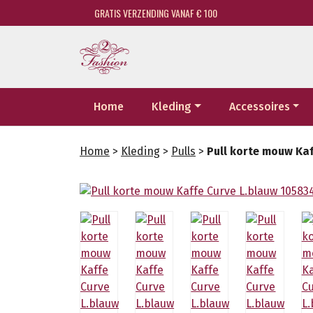
GRATIS VERZENDING VANAF € 100
Home
Kleding
Accessoires
Home
>
Kleding
>
Pulls
>
Pull korte mouw Ka