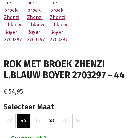
ROK MET BROEK ZHENZI
L.BLAUW BOYER 2703297 - 44
€ 54,95
Selecteer Maat
42
44
46
48
50
52
Op voorraad: 1