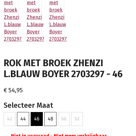
ROK MET BROEK ZHENZI
L.BLAUW BOYER 2703297 - 46
€ 54,95
Selecteer Maat
42
44
46
48
50
52
Niet in voorraad - Niet meer verkrijgbaar