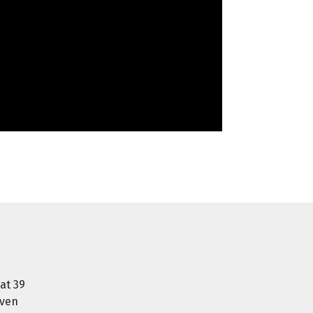
at 39
oven