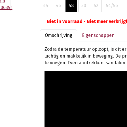
44
46
48
50
52
54/56
Niet in voorraad - Niet meer verkrij
Omschrijving
Eigenschappen
Zodra de temperatuur oploopt, is dit er 
luchtig en makkelijk in beweging. De pr
te voegen. Even aantrekken, sandalen 