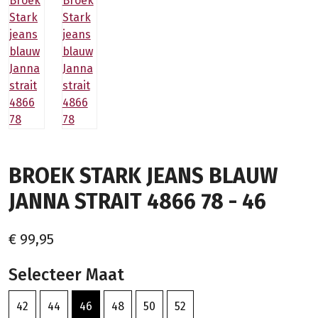
BROEK STARK JEANS BLAUW
JANNA STRAIT 4866 78 - 46
€ 99,95
Selecteer Maat
42
44
46
48
50
52