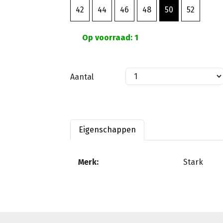
42
44
46
48
50
52
Op voorraad: 1
Aantal
Eigenschappen
Merk:
Stark