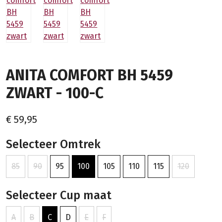
ANITA COMFORT BH 5459
ZWART - 100-C
€ 59,95
Selecteer Omtrek
85
90
95
100
105
110
115
120
Selecteer Cup maat
A
B
C
D
E
F