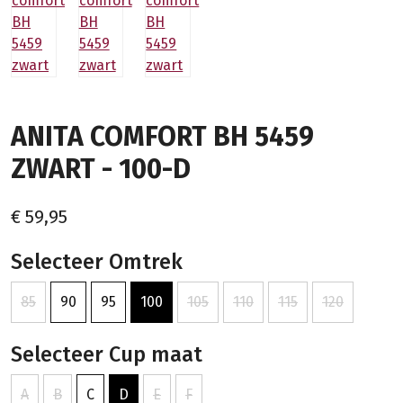
ANITA COMFORT BH 5459
ZWART - 100-D
€ 59,95
Selecteer Omtrek
85
90
95
100
105
110
115
120
Selecteer Cup maat
A
B
C
D
E
F