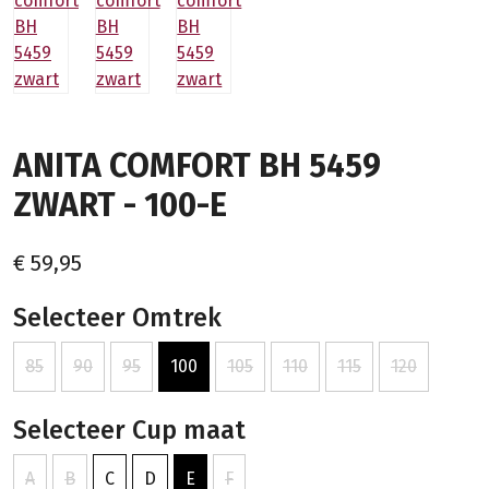
ANITA COMFORT BH 5459
ZWART - 100-E
€ 59,95
Selecteer Omtrek
85
90
95
100
105
110
115
120
Selecteer Cup maat
A
B
C
D
E
F