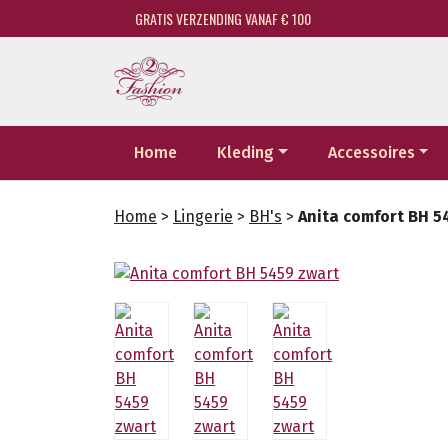
GRATIS VERZENDING VANAF € 100
Home
Kleding
Accessoires
Home
>
Lingerie
>
BH's
>
Anita comfort BH 5