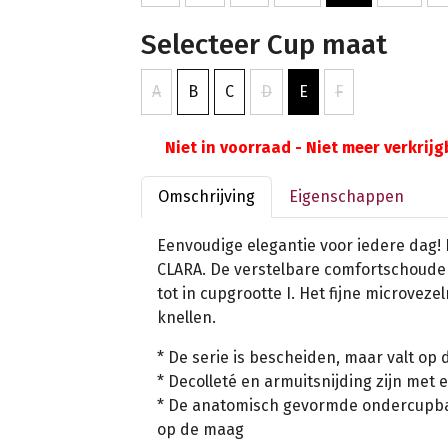
Selecteer Cup maat
A
B
C
D
E
F
Niet in voorraad - Niet meer verkrij
Omschrijving
Eigenschappen
Eenvoudige elegantie voor iedere dag! 
CLARA. De verstelbare comfortschoud
tot in cupgrootte I. Het fijne microveze
knellen.
* De serie is bescheiden, maar valt op 
* Decolleté en armuitsnijding zijn met
* De anatomisch gevormde ondercupba
op de maag