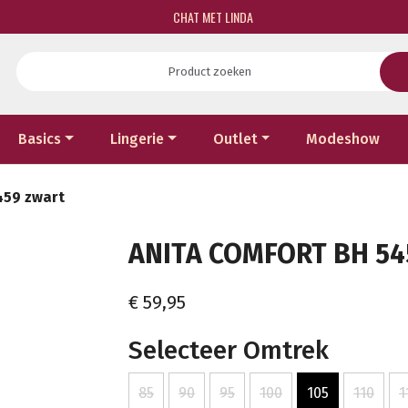
CHAT MET LINDA
Basics
Lingerie
Outlet
Modeshow
459 zwart
ANITA COMFORT BH 54
€ 59,95
Selecteer Omtrek
85
90
95
100
105
110
1